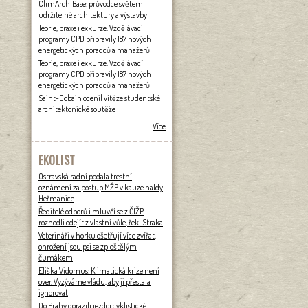
ClimArchiBase: průvodce světem
udržitelné architektury a výstavby
Teorie, praxe i exkurze: Vzdělávací
programy CPD připravily 187 nových
energetických poradců a manažerů
Teorie, praxe i exkurze: Vzdělávací
programy CPD připravily 187 nových
energetických poradců a manažerů
Saint-Gobain ocenil vítěze studentské
architektonické soutěže
Více
EKOLIST
Ostravská radní podala trestní
oznámení za postup MŽP v kauze haldy
Heřmanice
Ředitelé odborů i mluvčí se z ČIŽP
rozhodli odejít z vlastní vůle, řekl Straka
Veterináři v horku ošetřují více zvířat,
ohrožení jsou psi se zploštělým
čumákem
Eliška Vidomus: Klimatická krize není
over. Vyzýváme vládu, aby ji přestala
ignorovat
Do Prahy dorazili jezdci cyklistické