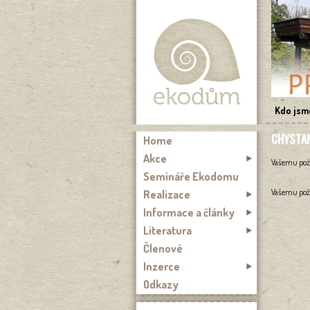
Přejít k hlavnímu obsahu
Kdo jsm
CHYSTAN
Home
Akce
Vašemu poža
Semináře Ekodomu
Vašemu poža
Realizace
Informace a články
Literatura
Členové
Inzerce
Odkazy