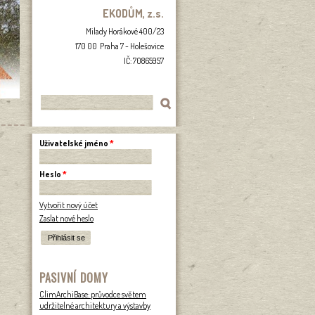
EKODŮM, z.s.
Milady Horákové 400/23
170 00 Praha 7 - Holešovice
IČ: 70865957
Vyhledávání
Hledat
Uživatelské jméno
*
Heslo
*
Vytvořit nový účet
Zaslat nové heslo
PASIVNÍ DOMY
ClimArchiBase: průvodce světem
udržitelné architektury a výstavby