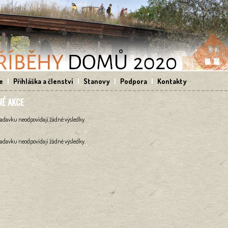
e
|
Přihláška a členství
|
Stanovy
|
Podpora
|
Kontakty
É AKCE
davku neodpovídají žádné výsledky.
davku neodpovídají žádné výsledky.